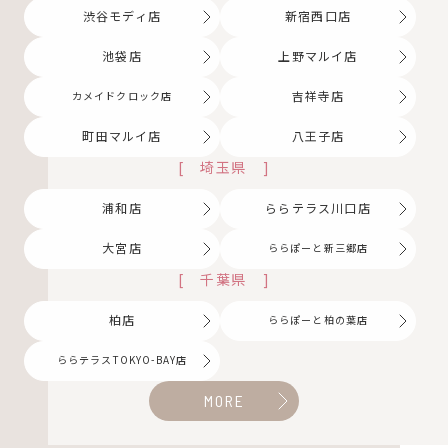
渋谷モディ店
新宿西口店
池袋店
上野マルイ店
吉祥寺店
カメイドクロック店
町田マルイ店
八王子店
[
埼玉県
]
浦和店
ららテラス川口店
大宮店
ららぽーと新三郷店
[
千葉県
]
柏店
ららぽーと柏の葉店
ららテラスTOKYO-BAY店
MORE