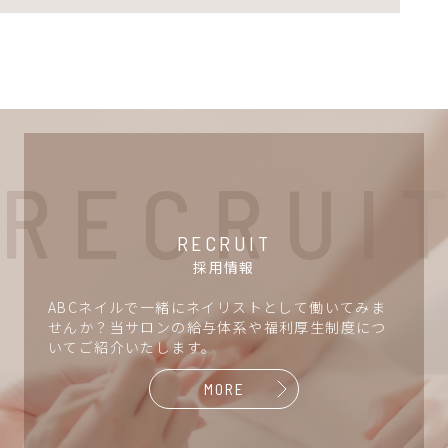
R
E
C
R
U
I
T
RECRUIT
採用情報
ABCネイルで一緒にネイリストとして働いてみま
せんか？当サロンの給与体系や福利厚生制度につ
いてご紹介いたします。
MORE