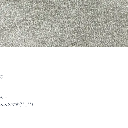
♡
入…
メです(*^_^*)