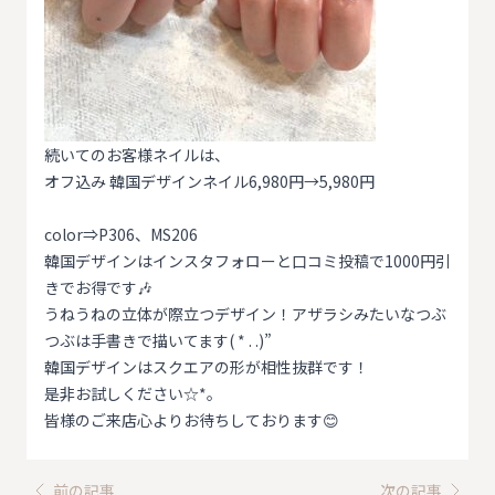
続いてのお客様ネイルは、
オフ込み 韓国デザインネイル6,980円→5,980円
color⇒P306、MS206
韓国デザインはインスタフォローと口コミ投稿で1000円引
きでお得です🎶
うねうねの立体が際立つデザイン！アザラシみたいなつぶ
つぶは手書きで描いてます( * . .)”
韓国デザインはスクエアの形が相性抜群です！
是非お試しください☆*。
皆様のご来店心よりお待ちしております😊
前の記事
次の記事