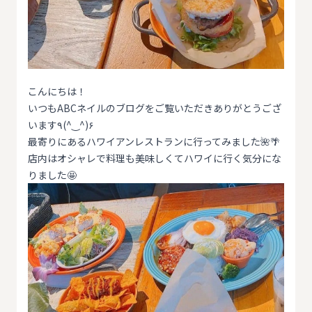
こんにちは！
いつも
ABC
ネイルのブログをご覧いただきありがとうござ
います
٩
(^‿^)
۶
最寄りにあるハワイアンレストランに行ってみました🌺🌴
店内はオシャレで料理も美味しくてハワイに行く気分にな
りました🤩