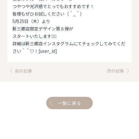
つやつや光沢感でとってもおすすめです！
皆様もぜひお試しください（＾_＾）
5月25日（木）より
新三郷店限定デザイン第８弾が
スタートいたします❤️‍🔥
詳細は新三郷店
インスタグラム
にてチェックしてみてくだ
さい＾＾♡！[user_id]
前の記事
次の記事
一覧に戻る