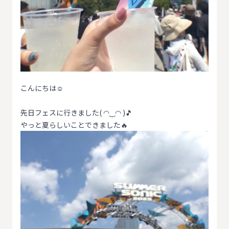
こんにちは☺️
先日フェスに行きました( ◠‿◠ )🎵
やっと夏らしいことできました🔥