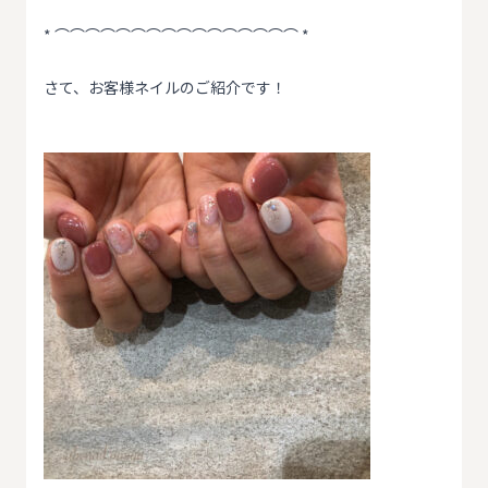
* ⌒⌒⌒⌒⌒⌒⌒⌒⌒⌒⌒⌒⌒⌒⌒⌒ *
さて、お客様ネイルのご紹介です！