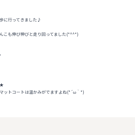
歩に行ってきました♪
こも伸び伸びと走り回ってました(*^^*)
*
★
ットコートは温かみがでますよね(*´ω｀*)