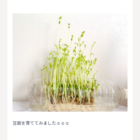
豆苗を育ててみました‪‪☺︎‬‪‪☺︎‬‪‪☺︎‬