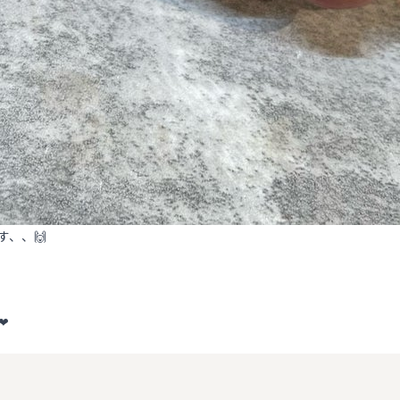
、、🙌
❤