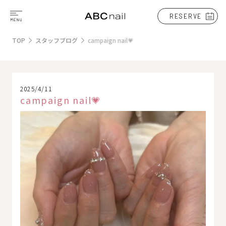
RESERVE
TOP
スタッフブログ
campaign nail💗
2025/4/11
campaign nail💗