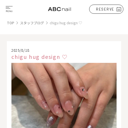
RESERVE
TOP
スタッフブログ
chigu hug design ♡
2025/8/18
chigu hug design ♡