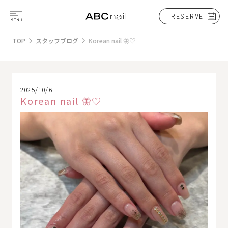
RESERVE
TOP
スタッフブログ
Korean nail 🦋♡
2025/10/6
Korean nail 🦋♡