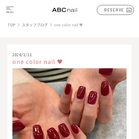
RESERVE
TOP
スタッフブログ
one color nail ♥
2026/1/11
one color nail ♥