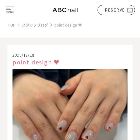
RESERVE
TOP
スタッフブログ
point design ♥
2025/12/18
point design ♥