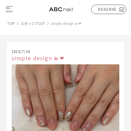
RESERVE
TOP
スタッフブログ
simple design 💫❤
2025/7/30
simple design 💫❤