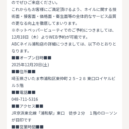
のでぜひご来店ください。
これからもお客様にご満足頂けるよう、ネイルに関する技
術面・接客面・価格面・衛生面等の全体的なサービス品質
の更なる向上を徹底してまいります。
※ホットペッパービューティでのご予約につきましては、
12月18日（木）よりWEB予約が可能です。
ABCネイル浦和店の詳細につきましては、以下のとおりと
なります。
■■オープン日時■■
2025年12月20日(土)
■■住所■■
埼玉県さいたま市浦和区東仲町２５−２８ 東口ロイヤルビ
ル５階
■■電話■■
048-711-5316
■■アクセス■■
JR京浜東北線「浦和駅」東口 徒歩２分 １階のローソン
が目印です
■■営業時間■■