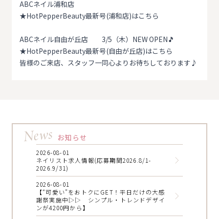
ABCネイル浦和店
★
HotPepperBeauty最新号(浦和店)はこちら
ABCネイル自由が丘店 3/5（木）NEW OPEN🎵
★
HotPepperBeauty最新号(自由が丘店)はこちら
皆様のご来店、スタッフ一同心よりお待ちしております♪
News
お知らせ
2026-08-01
ネイリスト求人情報(応募期間2026.8/1-
2026.9/31)
2026-08-01
【“可愛い”をおトクにGET！平日だけの大感
謝祭実施中▷▷ シンプル・トレンドデザイ
ンが4200円から】